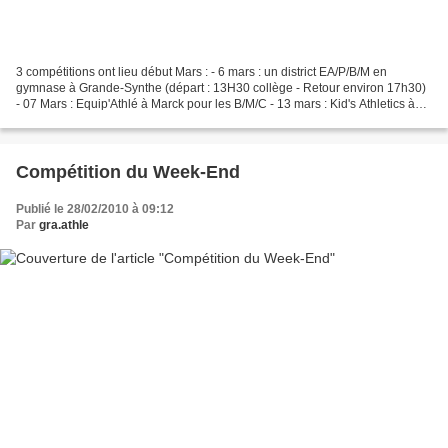
3 compétitions ont lieu début Mars : - 6 mars : un district EA/P/B/M en
gymnase à Grande-Synthe (départ : 13H30 collège - Retour environ 17h30)
- 07 Mars : Equip'Athlé à Marck pour les B/M/C - 13 mars : Kid's Athletics à
Gravelines Sportica EA/P Il est...
Compétition du Week-End
Publié le 28/02/2010 à 09:12
Par
gra.athle