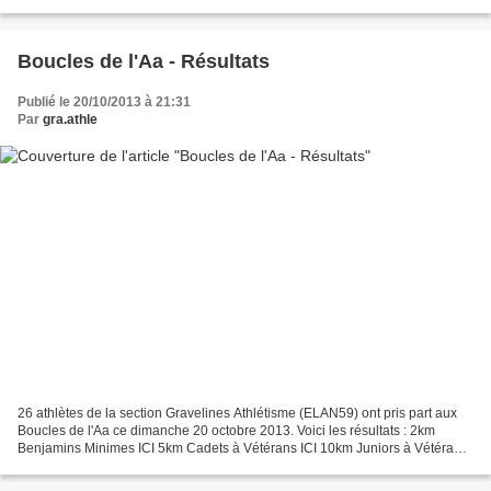
athlétiques par équipe, 22 athlètes en...
Boucles de l'Aa - Résultats
Publié le 20/10/2013 à 21:31
Par
gra.athle
26 athlètes de la section Gravelines Athlétisme (ELAN59) ont pris part aux
Boucles de l'Aa ce dimanche 20 octobre 2013. Voici les résultats : 2km
Benjamins Minimes ICI 5km Cadets à Vétérans ICI 10km Juniors à Vétérans
ICI Depuis cette année, il n'y a...