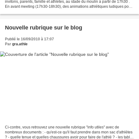
invitons, parents, famille et athlètes, au stade du moulin à partir de 17h30 .
En avant meeting (17h30-18h30), des animations athlétiques ludiques pour
les jeunes (écoles d'athlétisme,...
Nouvelle rubrique sur le blog
Publié le 16/09/2010 à 17:07
Par
gra.athle
Ci-contre, vous retrouvez une nouvelle rubrique "info utiles" avec de
nombreux documents : - qu'est-ce qu'il faut prendre dans mon sac d'athlètes
? - quelle tenue et quelles chaussures avoir pour faire de l'athlé ? - les tables