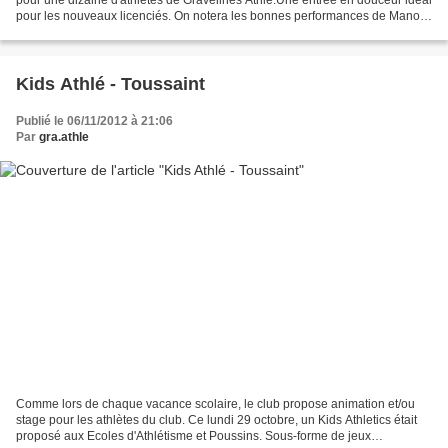
pour les nouveaux licenciés. On notera les bonnes performances de Manon
Pesez sur 100m (14"82) et en...
Kids Athlé - Toussaint
Publié le 06/11/2012 à 21:06
Par
gra.athle
Comme lors de chaque vacance scolaire, le club propose animation et/ou
stage pour les athlètes du club. Ce lundi 29 octobre, un Kids Athletics était
proposé aux Ecoles d'Athlétisme et Poussins. Sous-forme de jeux