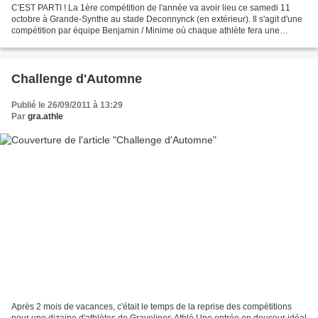
C'EST PARTI ! La 1ère compétition de l'année va avoir lieu ce samedi 11
octobre à Grande-Synthe au stade Deconnynck (en extérieur). Il s'agit d'une
compétition par équipe Benjamin / Minime où chaque athlète fera une
course, un saut et un lancer. Pour...
Challenge d'Automne
Publié le 26/09/2011 à 13:29
Par
gra.athle
Après 2 mois de vacances, c'était le temps de la reprise des compétitions
pour une dizaine d'athlètes de Gravelines Athlé.Une entrée en douceur idéal