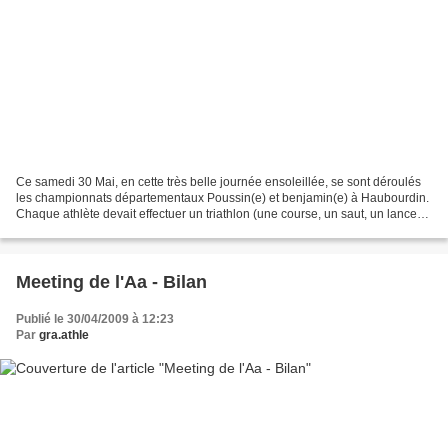
Ce samedi 30 Mai, en cette très belle journée ensoleillée, se sont déroulés
les championnats départementaux Poussin(e) et benjamin(e) à Haubourdin.
Chaque athlète devait effectuer un triathlon (une course, un saut, un lancer)
et cumuler le maximum de...
Meeting de l'Aa - Bilan
Publié le 30/04/2009 à 12:23
Par
gra.athle