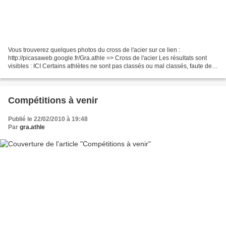
Vous trouverez quelques photos du cross de l'acier sur ce lien :
http://picasaweb.google.fr/Gra.athle => Cross de l'acier Les résultats sont
visibles : ICI Certains athlètes ne sont pas classés ou mal classés, faute de
confusion dans les dossards (les...
Compétitions à venir
Publié le 22/02/2010 à 19:48
Par
gra.athle