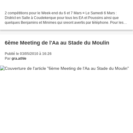
2 compétitions pour le Week-end du 6 et 7 Mars ¤ Le Samedi 6 Mars :
District en Salle à Coudekerque pour tous les EA et Poussins ainsi que
quelques Benjamins et Minimes qui sreont avertis par téléphone. Pour les
Ecoles d'Athlé et Poussins : Merci de vous...
6ème Meeting de l'Aa au Stade du Moulin
Publié le 03/05/2010 à 16:26
Par
gra.athle