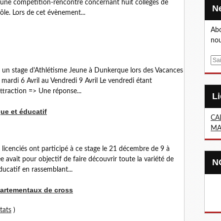
une compétition-rencontre concernant huit collèges de
ôle. Lors de cet évènement...
Abo
nou
E
n stage d'Athlétisme Jeune à Dunkerque lors des Vacances
m
 mardi 6 Avril au Vendredi 9 Avril Le vendredi étant
a
ttraction => Une réponse...
i
l
ue et éducatif
CA
MA
 licenciés ont participé à ce stage le 21 décembre de 9 à
avait pour objectif de faire découvrir toute la variété de
ducatif en rassemblant...
partementaux de cross
tats
)