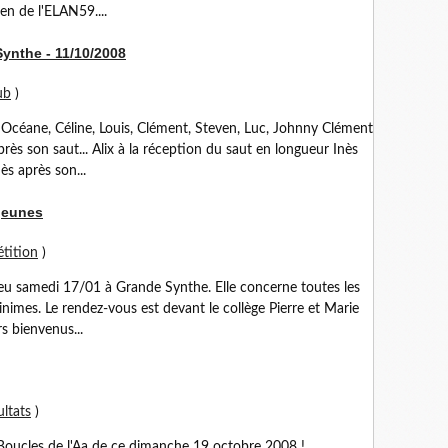
en de l'ELAN59....
ynthe - 11/10/2008
ub
)
 Océane, Céline, Louis, Clément, Steven, Luc, Johnny Clément
ès son saut... Alix à la réception du saut en longueur Inès
ès après son...
 jeunes
tition
)
ieu samedi 17/01 à Grande Synthe. Elle concerne toutes les
inimes. Le rendez-vous est devant le collège Pierre et Marie
s bienvenus...
ltats
)
s Boucles de l'Aa de ce dimanche 19 octobre 2008 !