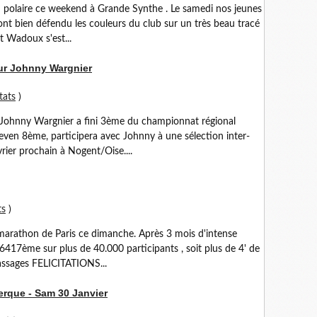
d polaire ce weekend à Grande Synthe . Le samedi nos jeunes
ont bien défendu les couleurs du club sur un très beau tracé
t Wadoux s'est...
ur Johnny Wargnier
tats
)
 Johnny Wargnier a fini 3ème du championnat régional
teven 8ème, participera avec Johnny à une sélection inter-
vrier prochain à Nogent/Oise....
ts
)
rathon de Paris ce dimanche. Après 3 mois d'intense
 6417ème sur plus de 40.000 participants , soit plus de 4' de
passages FELICITATIONS...
erque - Sam 30 Janvier