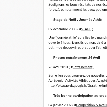
Soulignons les bons résultats de nos éco
force...), et notamment les deux podium
Stage de Noël : Journée Athlé
09 décembre 2008 ( #
STAGE
)
Une "journée athlé" aura lieu le diman
ouverte à tous, licenciés ou non, de 6 à
but : - de découvrir et pratiquer l'athlét
Photos entraînement 24 Avril
28 avril 2010 ( #
Entraînement
)
Sur le lien vous trouverez de nouvelles 
Après-midi Activités Athlétiques Adapt
http://picasaweb.google.fr/Gra.athle/En
Très bonne participation au cross
04 janvier 2009 ( #
Compétition & Résul