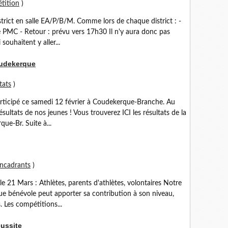
tition
)
istrict en salle EA/P/B/M. Comme lors de chaque district : -
e PMC - Retour : prévu vers 17h30 Il n'y aura donc pas
souhaitent y aller...
oudekerque
tats
)
rticipé ce samedi 12 février à Coudekerque-Branche. Au
ultats de nos jeunes ! Vous trouverez ICI les résultats de la
ue-Br. Suite à...
encadrants
)
e 21 Mars : Athlètes, parents d'athlètes, volontaires Notre
ue bénévole peut apporter sa contribution à son niveau,
. Les compétitions...
éussite