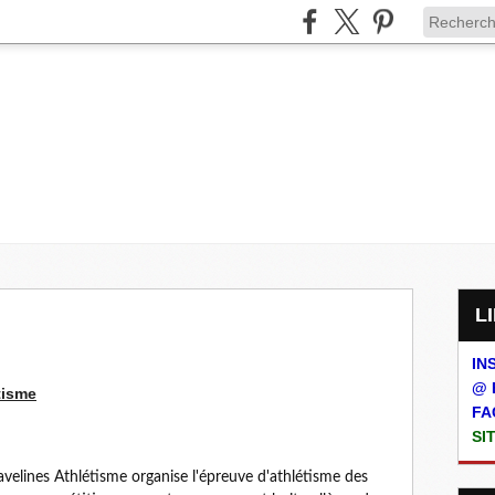
IN
@ 
tisme
FA
SI
velines Athlétisme organise l'épreuve d'athlétisme des