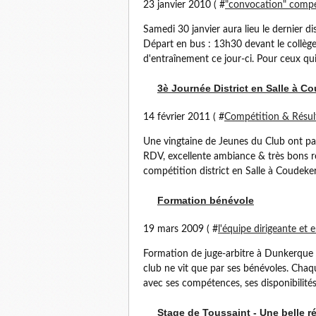
23 janvier 2010 ( #
"convocation" compé
Samedi 30 janvier aura lieu le dernier d
Départ en bus : 13h30 devant le collèg
d'entraînement ce jour-ci. Pour ceux qui 
3è Journée District en Salle à C
14 février 2011 ( #
Compétition & Résul
Une vingtaine de Jeunes du Club ont pa
RDV, excellente ambiance & très bons rés
compétition district en Salle à Coudekerq
Formation bénévole
19 mars 2009 ( #
l'équipe dirigeante et 
Formation de juge-arbitre à Dunkerque l
club ne vit que par ses bénévoles. Chaq
avec ses compétences, ses disponibilités
Stage de Toussaint - Une belle r