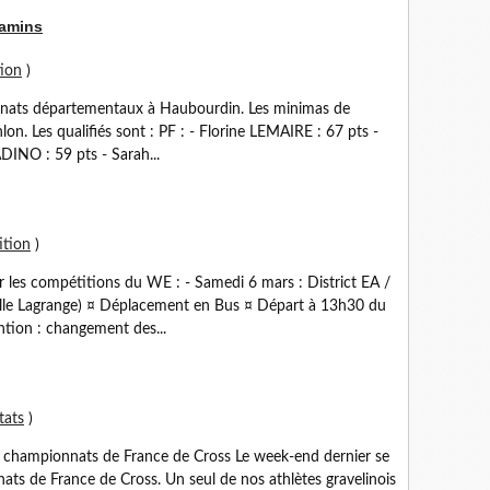
jamins
ion
)
nnats départementaux à Haubourdin. Les minimas de
hlon. Les qualifiés sont : PF : - Florine LEMAIRE : 67 pts -
DINO : 59 pts - Sarah...
ition
)
r les compétitions du WE : - Samedi 6 mars : District EA /
alle Lagrange) ¤ Déplacement en Bus ¤ Départ à 13h30 du
ntion : changement des...
tats
)
es championnats de France de Cross Le week-end dernier se
nats de France de Cross. Un seul de nos athlètes gravelinois