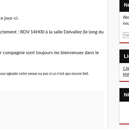
Abo
e jour-ci.
nou
ectement : RDV 14H00 à la salle Delvallez (le long du
E
m
a
ir compagnie sont toujours les bienvenues dans le
i
l
CA
our signaler votre venue ou pas si ce n'est aps encore fait.
MA