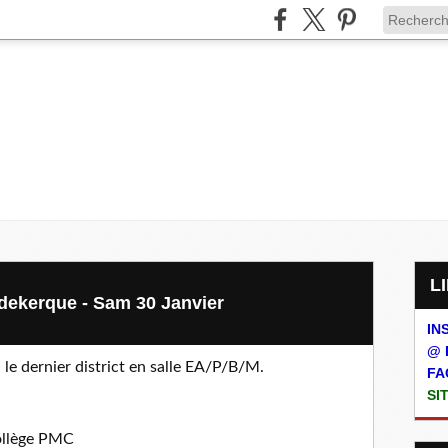
udekerque - Sam 30 Janvier
IN
@ 
 le dernier district en salle EA/P/B/M.
FA
SI
collège PMC