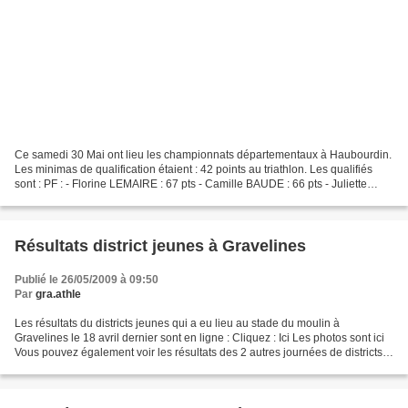
Ce samedi 30 Mai ont lieu les championnats départementaux à Haubourdin.
Les minimas de qualification étaient : 42 points au triathlon. Les qualifiés
sont : PF : - Florine LEMAIRE : 67 pts - Camille BAUDE : 66 pts - Juliette
PALLADINO : 59 pts - Sarah...
Résultats district jeunes à Gravelines
Publié le 26/05/2009 à 09:50
Par
gra.athle
Les résultats du districts jeunes qui a eu lieu au stade du moulin à
Gravelines le 18 avril dernier sont en ligne : Cliquez : Ici Les photos sont ici
Vous pouvez également voir les résultats des 2 autres journées de districts
qui ont eu lieu à Dunkerque...