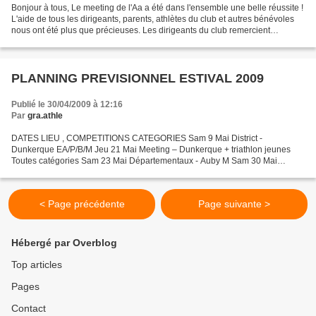
Bonjour à tous, Le meeting de l'Aa a été dans l'ensemble une belle réussite !
L'aide de tous les dirigeants, parents, athlètes du club et autres bénévoles
nous ont été plus que précieuses. Les dirigeants du club remercient
vivement les parents (et familles...
PLANNING PREVISIONNEL ESTIVAL 2009
Publié le 30/04/2009 à 12:16
Par
gra.athle
DATES LIEU , COMPETITIONS CATEGORIES Sam 9 Mai District -
Dunkerque EA/P/B/M Jeu 21 Mai Meeting – Dunkerque + triathlon jeunes
Toutes catégories Sam 23 Mai Départementaux - Auby M Sam 30 Mai
Triathlon Départementaux – Halluin & St Amant les eaux P & B...
< Page précédente
Page suivante >
Hébergé par Overblog
Top articles
Pages
Contact