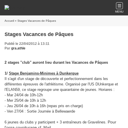
MENU
Accueil
» Stages Vacances de Pâques
Stages Vacances de Pâques
Publié le 22/04/2012 à 13:11
Par
gra.athle
2 stages "club" auront lieu durant les Vacances de Pâques
1/
Stage Benjamins-Minimes à Dunkerque
Il s'agit d'un stage de découverte et perfectionnement dans les
différentes épreuves de l'athlétisme. Organisé par l'US DUnkerque et
l'ELAN59, ce stage regroupe une quarantaine de jeunes. Horiares :
- Mar 24/04 de 10h-12h
- Mer 25/04 de 10h à 12h
- Jeu 26/04 de 10h à 16h (repas pris en charge)
- Ven 27/04 : Sortie Journée à Bellewaerde
Pour
6 jeunes du clubs y participent + 3 entraîneurs de Gravelines.
l'orga covoiturage cf. Mail