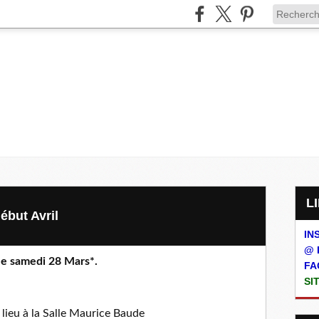
ébut Avril
IN
@ 
 le samedi 28 Mars*.
FA
SI
 lieu à la Salle Maurice Baude