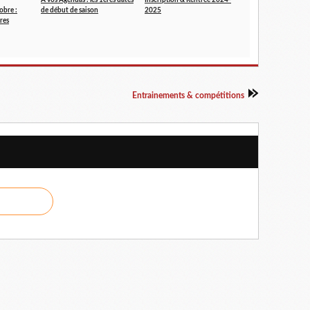
A vos Agendas : les 1ères dates
Inscription & Rentrée 2024-
obre :
de début de saison
2025
res
Entrainements & compétitions