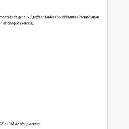
montées de genoux / griffés / foulées bonddisantes (récupération
n et chaque exercice).
2' : 1'08 de récup active)