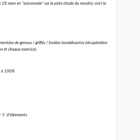
 28 mars en "autonomie" sur la piste (stade du moulin), voici la
montées de genoux / griffés / foulées bonddisantes (récupération
n et chaque exercice).
m à 100%
+ 5' d'étirements