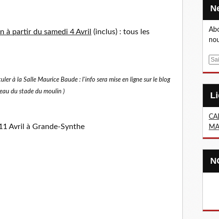
Abo
n à partir du samedi 4 Avril
(inclus) : tous les
nou
E
m
er à la Salle Maurice Baude : l'info sera mise en ligne sur le blog
a
i
reau du stade du moulin )
l
CA
11 Avril à Grande-Synthe
MA