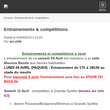
MENU
Accueil
» Entrainements & compétitions
Entrainements & compétitions
Publié le 04/04/2015 à 11:04
Par
gra.athle
Entrainements et compétitions à venir
:
L'entrainement de ce
samedi 04 Avril
est maintenu à la
salle
Maurice Baude
aux heures habituelles.
LUNDI 06 AVRIL (PAQUES) : Entrainement de 17h à 18h30 au
stade du moulin
Pour
mercredi 8 avril
, l'entrainement aura lieu au STADE DU
MOULIN.
Samedi 11 Avril
: compétition à Grande-Synthe
(toutes les info
ICI
)
district Poussins/Benjamins/Minimes à Grande-Synthe