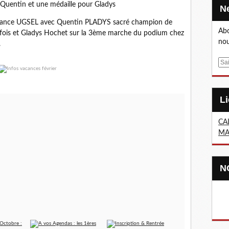
uentin et une médaille pour Gladys
x France UGSEL avec Quentin PLADYS sacré champion de
Abo
fois et Gladys Hochet sur la 3ème marche du podium chez
nou
.
E
m
a
i
l
CA
MA