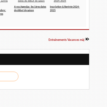
A vos Agendas : les 1ères dates
Inscription & Rentrée 2024-
obre :
de début de saison
2025
res
Entrainements Vacances màj