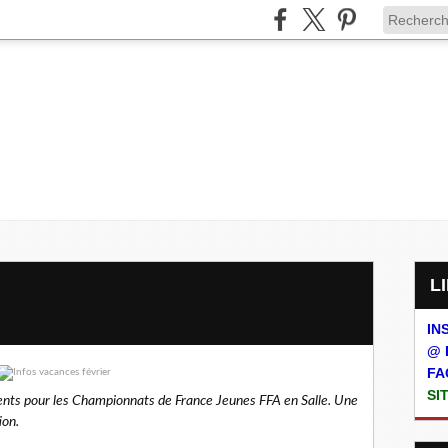
IN
@ 
FA
SI
sents pour les Championnats de France Jeunes FFA en Salle. Une
ion.