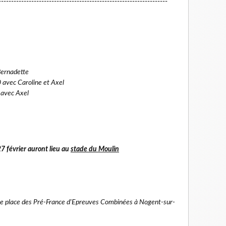
-------------------------------------------------------------------
Bernadette
 avec Caroline et Axel
 avec Axel
7 février aur
ont lieu au
stade du Moulin
me place des Pré-France d'Epreuves Combinées à Nogent-sur-