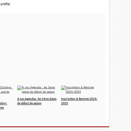
synthe
A vos Agendas : les 1ères dates
Inscription & Rentrée 2024-
obre :
de début de saison
2025
res