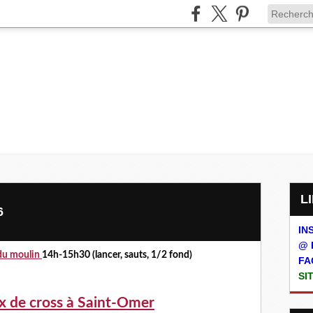
6
IN
@ 
du moulin
14h-15h30 (lancer, sauts, 1/2 fond)
FA
SI
x de cross à Saint-Omer