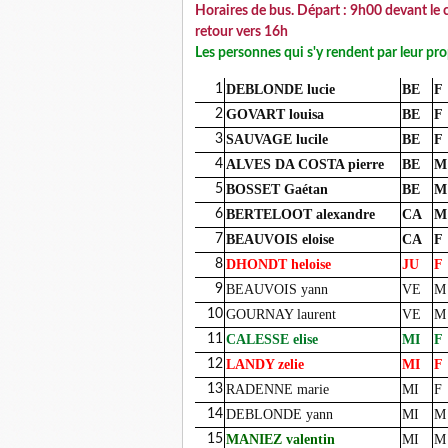
Horaires de bus. Départ : 9h00 devant le
retour vers 16h
Les personnes qui s'y rendent par leur pr
1
DEBLONDE lucie
BE
F
2
GOVART louisa
BE
F
3
SAUVAGE lucile
BE
F
4
ALVES DA COSTA pierre
BE
M
5
BOSSET Gaétan
BE
M
6
BERTELOOT alexandre
CA
M
7
BEAUVOIS eloise
CA
F
8
DHONDT heloise
JU
F
9
BEAUVOIS yann
VE
M
10
GOURNAY laurent
VE
M
11
CALESSE elise
MI
F
12
LANDY zelie
MI
F
13
RADENNE marie
MI
F
14
DEBLONDE yann
MI
M
15
MANIEZ valentin
MI
M