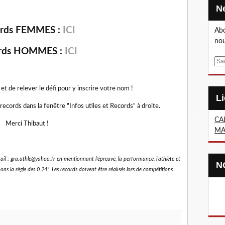
rds FEMMES :
ICI
Abo
nou
rds HOMMES :
ICI
E
m
a
t de relever le défi pour y inscrire votre nom !
i
l
cords dans la fenêtre "Infos utiles et Records" à droite.
CA
Merci Thibaut !
MA
ail : gra.athle@yahoo.fr en mentionnant l'épreuve, la performance, l'athlète et
ns la règle des 0.24". Les records doivent être réalisés lors de compétitions