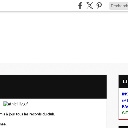
IN
@ 
FA
SI
is à jour tous les records du club.
nnée.