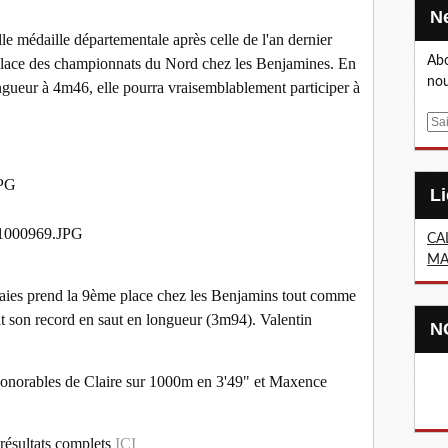
 médaille départementale après celle de l'an dernier
Abo
 place des championnats du Nord chez les Benjamines. En
nou
ongueur à 4m46, elle pourra vraisemblablement participer à
E
m
a
i
l
CA
MA
aies prend la 9ème place chez les Benjamins tout comme
t son record en saut en longueur (3m94). Valentin
honorables de Claire sur 1000m en 3'49" et Maxence
résultats complets
ICI