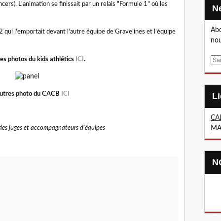
ncers).
L'animation se finissait par un relais "Formule 1" où les
Abo
s 2 qui l'emportait devant l'autre équipe de Gravelines et l'équipe
nou
es photos du kids athlétics
ICI
.
E
m
a
i
autres photo du CACB
ICI
l
CA
 des juges et accompagnateurs d'équipes
MA