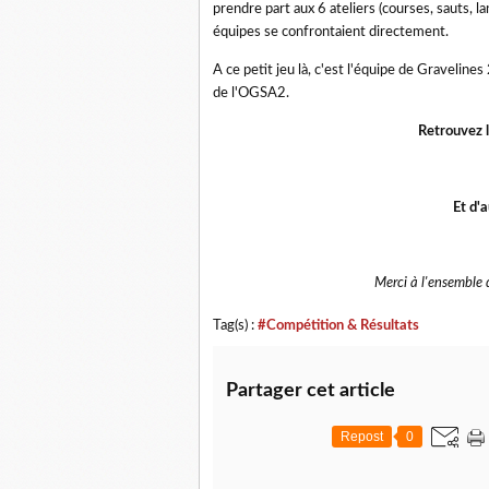
prendre part aux 6 ateliers (courses, sauts, la
équipes se confrontaient directement.
A ce petit jeu là, c'est l'équipe de Graveline
de l'OGSA2.
Retrouvez l
Et d'
Merci à l'ensemble
Tag(s) :
#Compétition & Résultats
Partager cet article
Repost
0