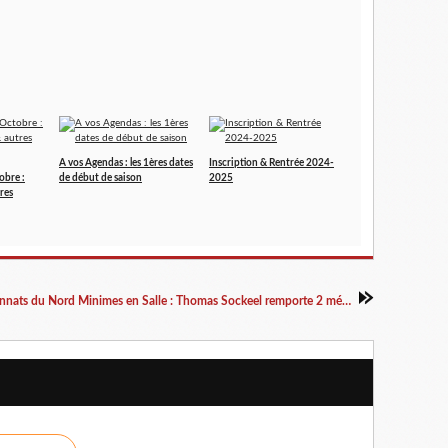
A vos Agendas : les 1ères dates
Inscription & Rentrée 2024-
obre :
de début de saison
2025
res
Championnats du Nord Minimes en Salle : Thomas Sockeel remporte 2 médailles