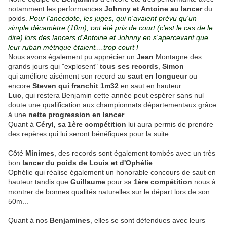
notamment les performances
Johnny et Antoine au lancer
du
poids.
Pour l'anecdote, les juges, qui n'avaient prévu qu'un
simple décamètre (10m), ont été pris de court (c'est le cas de le
dire) lors des lancers d'Antoine et Johnny en s'apercevant que
leur ruban métrique étaient....trop court !
Nous avons également pu apprécier un
Jean
Montagne des
grands jours qui "explosent"
tous ses records
,
Simon
qui améliore aisément son record au
saut en longueur
ou
encore
Steven qui franchit 1m32
en saut en hauteur.
Luc
, qui restera Benjamin cette année peut espérer sans nul
doute une qualification aux championnats départementaux grâce
à une
nette progression en lancer
.
Quant à
Céryl, sa 1ère compétition
lui aura permis de prendre
des repères qui lui seront bénéfiques pour la suite.
Côté
Minimes
, des records sont également tombés avec un très
bon
lancer du poids de Louis et d'Ophélie
.
Ophélie qui réalise également un honorable concours de saut en
hauteur tandis que
Guillaume
pour sa
1ère compétition
nous à
montrer de bonnes qualités naturelles sur le départ lors de son
50m...
Quant à nos
Benjamines
, elles se sont défendues avec leurs