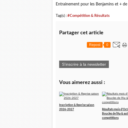
Entrainement pour les Benjamins et + de
Tag(s) :
#Compétition & Résultats
Partager cet article
Repost
0
S'inscrire à la newsletter
Vous aimerez aussi :
Inscription & Reprise saison
2026-2027
Résultats mois d'Oct
Boucles de l'Aa & aut
compétitions