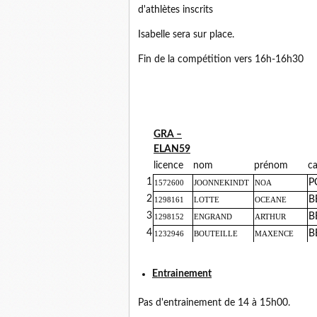
d'athlètes inscrits
Isabelle sera sur place.
Fin de la compétition vers 16h-16h30
GRA –
ELAN59
licence
nom
prénom
ca
1
P
1572600
JOONNEKINDT
NOA
2
B
1298161
LOTTE
OCEANE
3
B
1298152
ENGRAND
ARTHUR
4
B
1232946
BOUTEILLE
MAXENCE
Entrainement
Pas d'entrainement de 14 à 15h00.