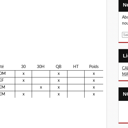
Abo
nou
E
m
a
i
l
té
30
30H
QB
HT
Poids
CA
OM
x
x
x
MA
EF
x
x
x
EM
x
x
x
EM
x
x
x