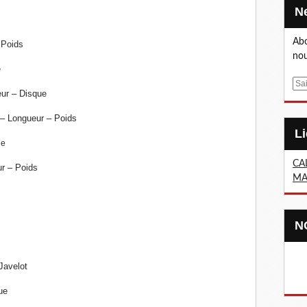
Abo
 Poids
nou
e
E
eur –
Disque
m
a
 Longueur – Poids
i
l
ue
CA
r – Poids
MA
Javelot
ue