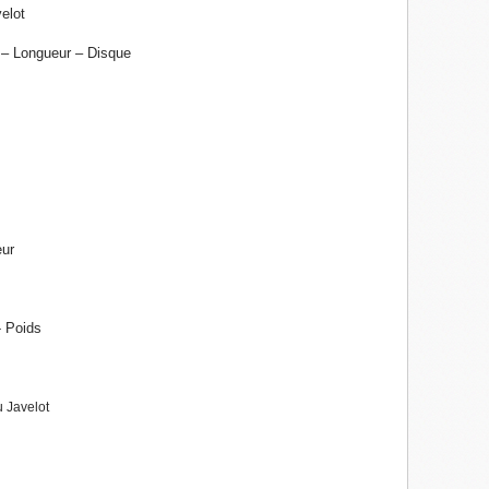
elot
– Longueur – Disque
eur
- Poids
 Javelot