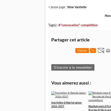
+ jeune juge :
Nine Vanhelle
Hor
Tag(s) :
#"convocation" compétition
Partager cet article
Repost
0
S'inscrire à la newsletter
Vous aimerez aussi :
Inscription & Reprise saison
2026-2027
Résultats mois d'Oct
Boucles de l'Aa & aut