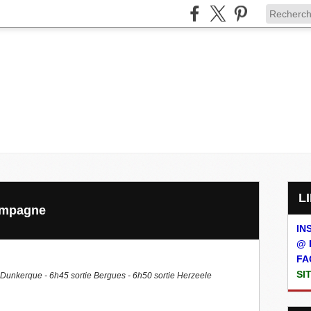
ampagne
IN
@ 
FA
SI
 à Dunkerque - 6h45 sortie Bergues - 6h50 sortie Herzeele