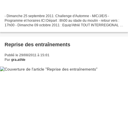
- Dimanche 25 septembre 2011 :Challenge d'Automne - M/C/J/E/S -
Programme et horaires ICI Départ : 8h00 au stade du moulin - retour vers :
17h00 - Dimanche 09 octobre 2011 : Equip'Athlé TOUT INTERREGIONAL à
Saint Quentin (sur sélection ELAN59) - Infos...
Reprise des entraînements
Publié le 29/08/2011 à 15:01
Par
gra.athle