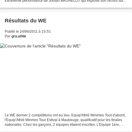
Excellente performance de Jordan BRUNELOT qui explose son record sur
50m en 6"59 (avec un vent légèrement trop...
Résultats du WE
Publié le 24/06/2011 à 15:51
Par
gra.athle
Le WE dernier 2 compétitions ont eu lieu. Equip'Athlé Minimes Tout d'abord,
l'Equip'Athlé Minmes Tour Estival à Maubeuge, qualificatif pour les finales
nationales. Chez les garçons, 2 équipes étaient inscrites. L'Equipe 1ère,
avec 4 gravelinois sur 6,...