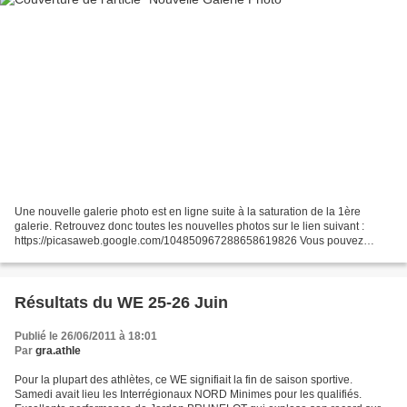
Une nouvelle galerie photo est en ligne suite à la saturation de la 1ère
galerie. Retrouvez donc toutes les nouvelles photos sur le lien suivant :
https://picasaweb.google.com/104850967288658619826 Vous pouvez
d'ores et déjà voir les photos du barbecue...
Résultats du WE 25-26 Juin
Publié le 26/06/2011 à 18:01
Par
gra.athle
Pour la plupart des athlètes, ce WE signifiait la fin de saison sportive.
Samedi avait lieu les Interrégionaux NORD Minimes pour les qualifiés.