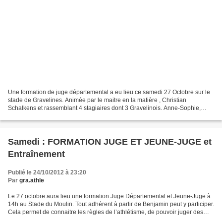
Une formation de juge départemental a eu lieu ce samedi 27 Octobre sur le
stade de Gravelines. Animée par le maitre en la matière , Christian
Schalkens et rassemblant 4 stagiaires dont 3 Gravelinois. Anne-Sophie,
Freddy et David ont répondu favorablement...
Samedi : FORMATION JUGE ET JEUNE-JUGE et
Entraînement
Publié le 24/10/2012 à 23:20
Par
gra.athle
Le 27 octobre aura lieu une formation Juge Départemental et Jeune-Juge à
14h au Stade du Moulin. Tout adhérent à partir de Benjamin peut y participer.
Cela permet de connaitre les règles de l’athlétisme, de pouvoir juger des
épreuves lors des compétitions...