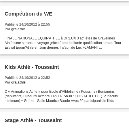
Compétition du WE
Publié le 24/10/2012 à 22:55
Par
gra.athle
FINALE NATIONALE EQUIP'ATHLE à DREUX 3 athlètes de Gravelines
Athlétisme seront du voyage grâce à leur brillante qualification lors du Tour
Estival Equip'Athlé en Juin dernier. Il s'agit de Luc FLAMANT
(50/LG/Marteau+Relais) Thomas SOCKEEL (80H, LG, TS)...
Kids Athlé - Toussaint
Publié le 24/10/2012 à 22:52
Par
gra.athle
Ø « Animations Athlé » pour Ecole d’Athlétisme / Poussins / Benjamins
(débutants) Lundi 29 octobre 14h00-15h30 : KIDS ATHLETIC (12 inscrits
minimum) + Goûter : Salle Maurice Baude Avec 20 participants le Kids
Athlétics du Lundi 29 Octobre est bien co...
Stage Athlé - Toussaint