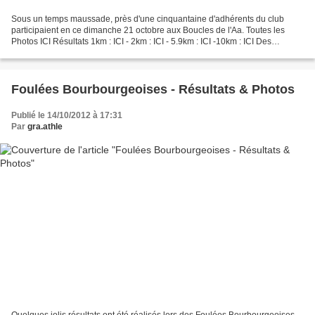
Sous un temps maussade, près d'une cinquantaine d'adhérents du club
participaient en ce dimanche 21 octobre aux Boucles de l'Aa. Toutes les
Photos ICI Résultats 1km : ICI - 2km : ICI - 5.9km : ICI -10km : ICI Des
podiums : Sur la course 1 km : Calesse...
Foulées Bourbourgeoises - Résultats & Photos
Publié le 14/10/2012 à 17:31
Par
gra.athle
Quelques jolis résultats ont été réalisés lors des Foulées Bourbourgeoises...