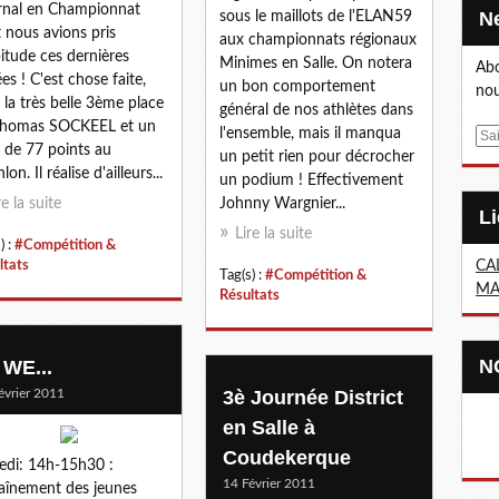
rnal en Championnat
sous le maillots de l'ELAN59
 nous avions pris
aux championnats régionaux
bitude ces dernières
Minimes en Salle. On notera
Abo
es ! C'est chose faite,
un bon comportement
nou
 la très belle 3ème place
général de nos athlètes dans
Thomas SOCKEEL et un
l'ensemble, mais il manqua
E
l de 77 points au
un petit rien pour décrocher
m
hlon. Il réalise d'ailleurs...
un podium ! Effectivement
a
re la suite
Johnny Wargnier...
i
l
Lire la suite
) :
#Compétition &
ltats
CA
Tag(s) :
#Compétition &
MA
Résultats
 WE...
évrier 2011
3è Journée District
en Salle à
Coudekerque
di: 14h-15h30 :
14 Février 2011
aînement des jeunes