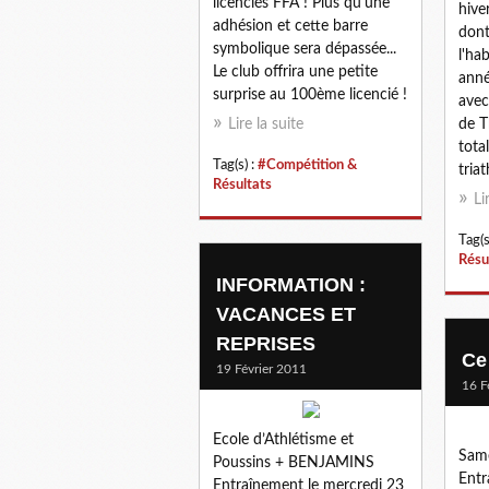
licenciés FFA ! Plus qu'une
hive
adhésion et cette barre
dont
symbolique sera dépassée...
l'ha
Le club offrira une petite
anné
surprise au 100ème licencié !
avec
Lire la suite
de 
tota
Tag(s) :
#Compétition &
triat
Résultats
Li
Tag(s
Résu
INFORMATION :
VACANCES ET
REPRISES
Ce
19 Février 2011
16 F
Ecole d’Athlétisme et
Same
Poussins + BENJAMINS
Entr
Entraînement le mercredi 23