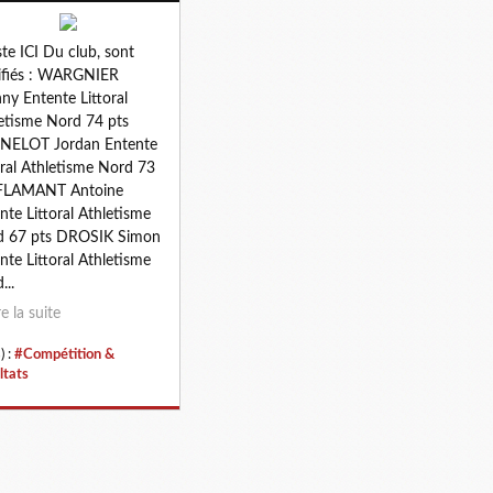
iste ICI Du club, sont
ifiés : WARGNIER
ny Entente Littoral
etisme Nord 74 pts
NELOT Jordan Entente
oral Athletisme Nord 73
 FLAMANT Antoine
nte Littoral Athletisme
d 67 pts DROSIK Simon
nte Littoral Athletisme
...
re la suite
) :
#Compétition &
ltats