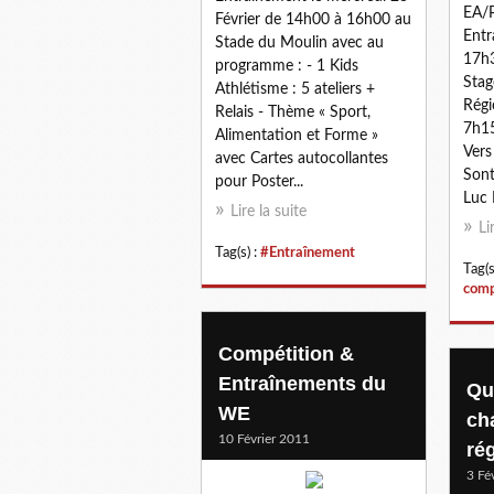
EA/
Février de 14h00 à 16h00 au
Entr
Stade du Moulin avec au
17h3
programme : - 1 Kids
Stag
Athlétisme : 5 ateliers +
Régi
Relais - Thème « Sport,
7h15
Alimentation et Forme »
Vers
avec Cartes autocollantes
Sont
pour Poster...
Luc F
Lire la suite
Li
Tag(s) :
#Entraînement
Tag(s
comp
Compétition &
Entraînements du
Qu
WE
ch
10 Février 2011
ré
3 Fé