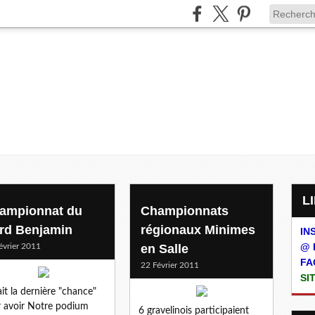
ampionnat du
Championnats
rd Benjamin
régionaux Minimes
IN
@ 
évrier 2011
en Salle
FA
22 Février 2011
SI
ait la dernière "chance"
 avoir Notre podium
6 gravelinois participaient