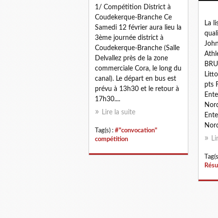
1/ Compétition District à
Coudekerque-Branche Ce
La l
Samedi 12 février aura lieu la
qual
3ème journée district à
John
Coudekerque-Branche (Salle
Athl
Delvallez près de la zone
BRU
commerciale Cora, le long du
Litt
canal). Le départ en bus est
pts
prévu à 13h30 et le retour à
Ente
17h30....
Nor
Lire la suite
Ente
Nord
Tag(s) :
#"convocation"
Li
compétition
Tag(s
Résu