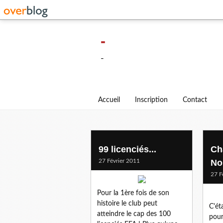
-
-
Accueil
Inscription
Contact
99 licenciés...
Ch
27 Février 2011
No
27 F
Pour la 1ère fois de son
histoire le club peut
C'ét
atteindre le cap des 100
pour