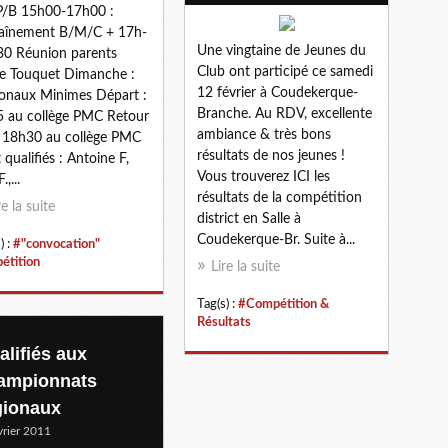
P/B 15h00-17h00 :
aînement B/M/C + 17h-
Une vingtaine de Jeunes du
0 Réunion parents
Club ont participé ce samedi
e Touquet Dimanche :
12 février à Coudekerque-
onaux Minimes Départ :
Branche. Au RDV, excellente
 au collège PMC Retour
ambiance & très bons
 18h30 au collège PMC
résultats de nos jeunes !
 qualifiés : Antoine F,
Vous trouverez ICI les
.,...
résultats de la compétition
re la suite
district en Salle à
Coudekerque-Br. Suite à...
) :
#"convocation"
étition
Lire la suite
Tag(s) :
#Compétition &
Résultats
alifiés aux
ampionnats
gionaux
vrier 2011